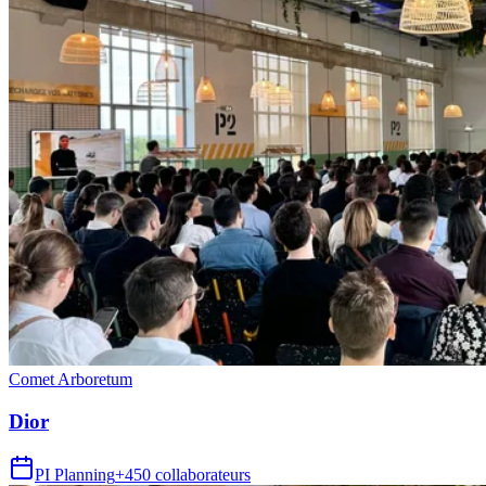
Comet Arboretum
Dior
PI Planning
+450 collaborateurs