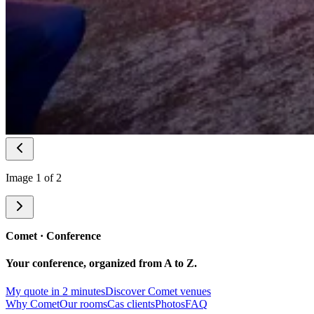
Image 1 of 2
Comet
· Conference
Your conference,
organized from A to Z
.
My quote in 2 minutes
Discover Comet venues
Why Comet
Our rooms
Cas clients
Photos
FAQ