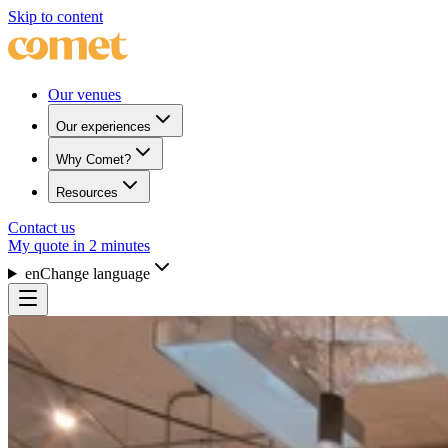
Skip to content
Our venues
Our experiences
Why Comet?
Resources
Contact us
My quote in 2 minutes
en
Change language